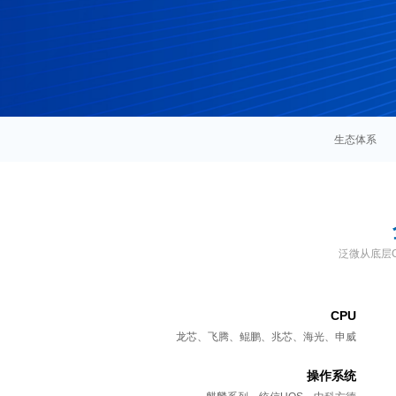
生态
体系
泛微从底层
CPU
龙芯、飞腾、鲲鹏、兆芯、海光、申威
操作系统