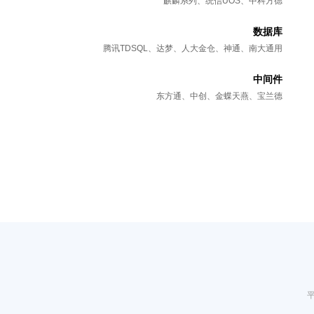
麒麟系列、统信UOS、中科方德
数据库
腾讯TDSQL、达梦、人大金仓、神通、南大通用
中间件
东方通、中创、金蝶天燕、宝兰德