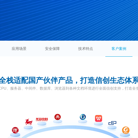
应用
场景
安全
保障
技术
特点
客户
案例
全栈适配国产伙伴产品
，打造信创生态体
CPU、服务器、中间件、数据库、浏览器到各种文档环境进行全面信创支持，打造全