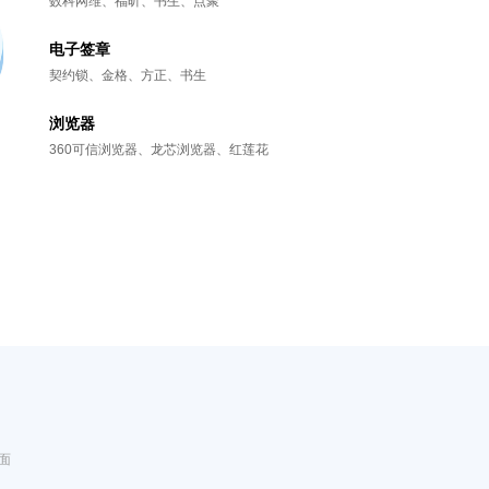
数科网维、福昕、书生、点聚
电子签章
契约锁、金格、方正、书生
浏览器
360可信浏览器、龙芯浏览器、红莲花
面