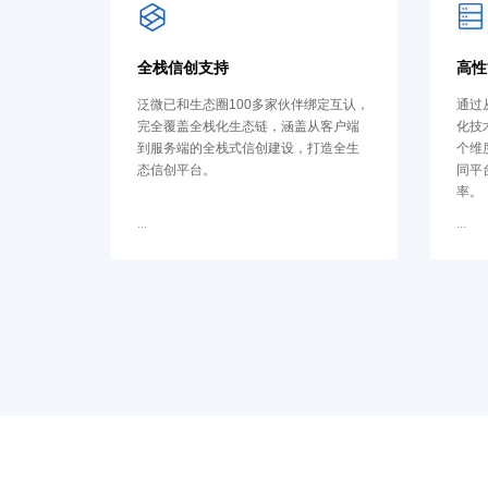
全栈信创支持
高性
泛微已和生态圈100多家伙伴绑定互认，
通过
完全覆盖全栈化生态链，涵盖从客户端
化技
到服务端的全栈式信创建设，打造全生
个维
态信创平台。
同平
率。
...
...